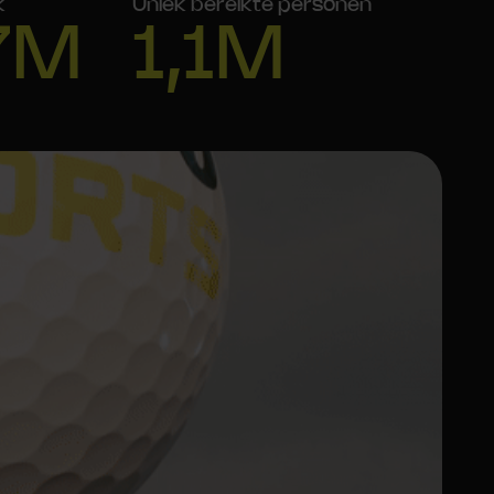
k
Uniek bereikte personen
7M
1,1M