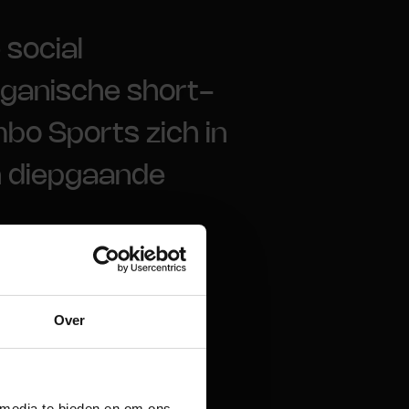
social
organische short-
bo Sports zich in
en diepgaande
Over
 media te bieden en om ons