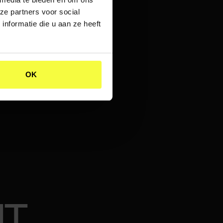
RS
ze partners voor social
nformatie die u aan ze heeft
en vanuit de Jumbo
ugzien in de
OK
eloofwaardigheid.
NT