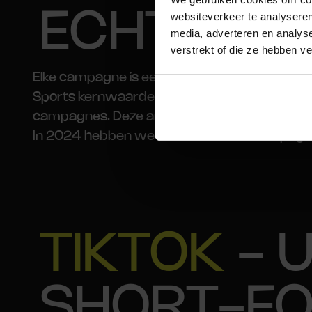
ECHTE A
websiteverkeer te analyseren
media, adverteren en analys
verstrekt of die ze hebben v
Elke campagne is een uniek verhaal, met cont
Sports kernwaarden. Een cruciaal aspect is h
campagnes. Deze ambassadeurs vertalen de 
In 2024 hebben we 6 verschillende campagne
TIKTOK
- 
SHORT-F