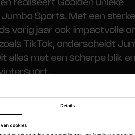
t en realiseert Goalden unieke
umbo Sports. Met een sterke 
nds vorig jaar ook impactvolle 
zoals TikTok, onderscheidt Jum
Dit alles met een scherpe blik 
wintersport.
Details
ES
- MET
 van cookies
ent en advertenties te personaliseren, om functies voor social