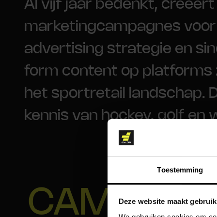
Al vijf jaar bedenkt, creëer
marketingcampagnes voor J
advertising strategie en si
form content op platforms 
het sportretail landschap. 
kennis van hockey, golf en 
Toestemming
CAMPAGN
Deze website maakt gebruik
We gebruiken cookies om cont