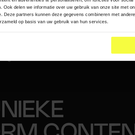
MBASSADEU
. Ook delen we informatie over uw gebruik van onze site met on
e. Deze partners kunnen deze gegevens combineren met andere i
erzameld op basis van uw gebruik van hun services.
ent die aansluit bij de behoefte van de doelgroep 
et inzetten van relevante ambassadeurs die we ter
boodschap van Jumbo Sports en versterken de g
s gerealiseerd.
UNIEKE
ORM CONTE