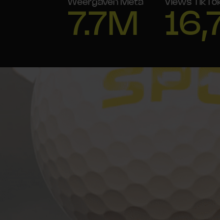
Weergaven Meta
Views TikTo
7.7M
16,