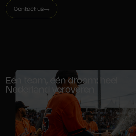
Contact us
Eén team, één droom: heel
Nederland veroveren