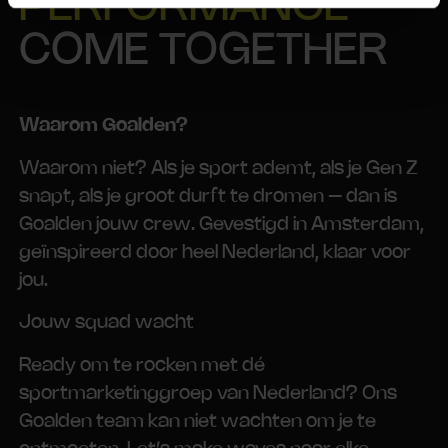
PERFORMANCE
COME TOGETHER
Waarom Goalden?
Waarom niet? Als je sport ademt, als je Gen Z
snapt, als je groot durft te dromen – dan is
Goalden jouw crew. Gevestigd in Amsterdam,
geïnspireerd door heel Nederland, klaar voor
jou.
Jouw squad wacht
Ready om te rocken met dé
sportmarketinggroep van Nederland? Ons
Goalden team kan niet wachten om je te