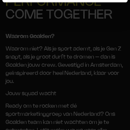
PERFORMANCE
COME TOGETHER
Waarom Goalden?
Waarom niet? Als je sport ademt, als je Gen Z
snapt, als je groot durft te dromen – dan is
Goalden jouw crew. Gevestigd in Amsterdam,
geïnspireerd door heel Nederland, klaar voor
jou.
Jouw squad wacht
Ready om te rocken met dé
sportmarketinggroep van Nederland? Ons
Goalden team kan niet wachten om je te