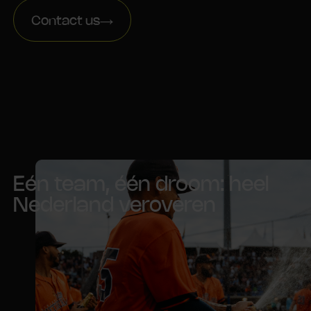
Contact us
Eén team, één droom: heel
Nederland veroveren