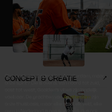
Oké, ons bezoekadres is in Amsterdam, maar
CONCEPT & CREATIE
onze spirit? Die is overal. Van noord tot zuid,
oost tot west, Goalden’s vibes zijn landelijk
voelbaar. De grachten van
Amsterdam
zijn
onze thuisbasis, maar elke stad, elk veld, elke
gym in Nederland is ons speelveld, dus ook