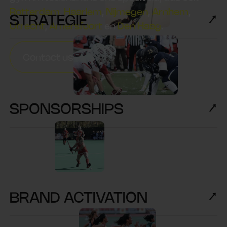
Rotterdam
,
Haarlem
,
Nijmegen
,
Arnhem
,
STRATEGIE
Utrecht
,
Amersfoort
en
Den Haag
.
Contact us
SPONSORSHIPS
BRAND ACTIVATION