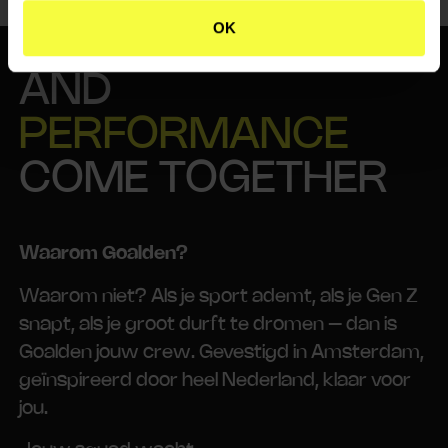
OK
WHERE
PASSION
AND
PERFORMANCE
COME TOGETHER
Waarom Goalden?
Waarom niet? Als je sport ademt, als je Gen Z
snapt, als je groot durft te dromen – dan is
Goalden jouw crew. Gevestigd in Amsterdam,
geïnspireerd door heel Nederland, klaar voor
jou.