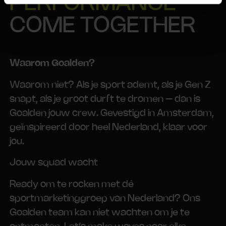
PERFORMANCE
COME TOGETHER
Waarom Goalden?
Waarom niet? Als je sport ademt, als je Gen Z
snapt, als je groot durft te dromen – dan is
Goalden jouw crew. Gevestigd in Amsterdam,
geïnspireerd door heel Nederland, klaar voor
jou.
Jouw squad wacht
Ready om te rocken met dé
sportmarketinggroep van Nederland? Ons
Goalden team kan niet wachten om je te