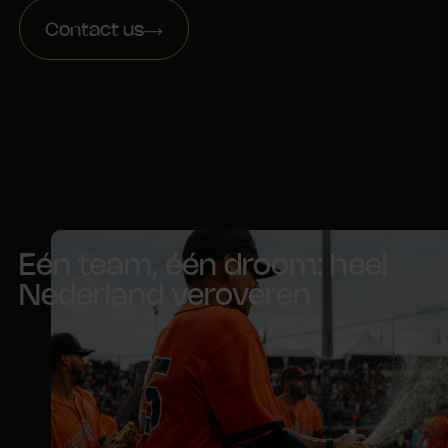
Contact us
Eén team, één droom: heel
Nederland veroveren