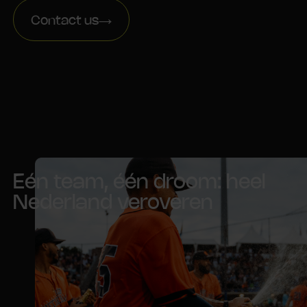
Contact us
Eén team, één droom: heel
Nederland veroveren