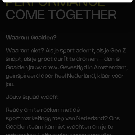
PERFORMANCE
COME TOGETHER
Waarom Goalden?
Waarom niet? Als je sport ademt, als je Gen Z
snapt, als je groot durft te dromen – dan is
Goalden jouw crew. Gevestigd in Amsterdam,
geïnspireerd door heel Nederland, klaar voor
jou.
Jouw squad wacht
Ready om te rocken met dé
sportmarketinggroep van Nederland? Ons
Goalden team kan niet wachten om je te