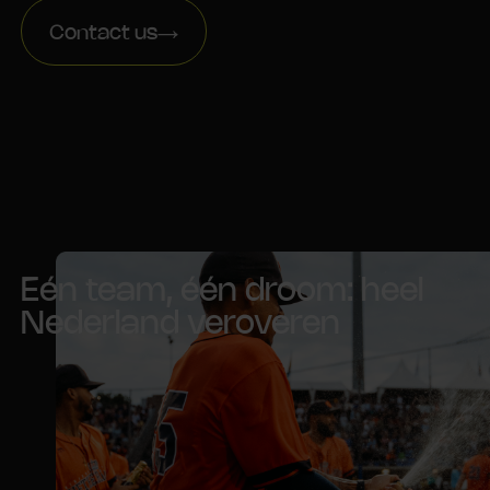
Contact us
Eén team, één droom: heel
Nederland veroveren