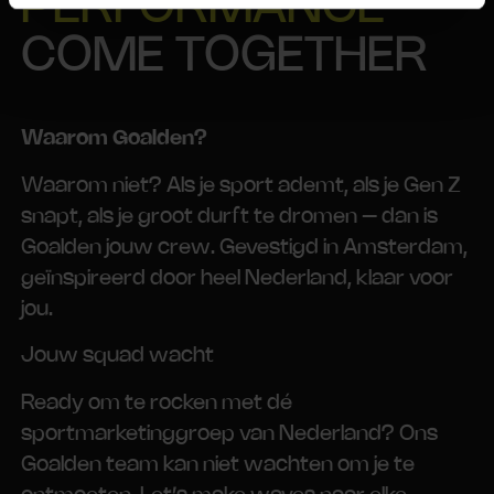
PERFORMANCE
COME TOGETHER
Waarom Goalden?
Waarom niet? Als je sport ademt, als je Gen Z
snapt, als je groot durft te dromen – dan is
Goalden jouw crew. Gevestigd in Amsterdam,
geïnspireerd door heel Nederland, klaar voor
jou.
Jouw squad wacht
Ready om te rocken met dé
sportmarketinggroep van Nederland? Ons
Goalden team kan niet wachten om je te