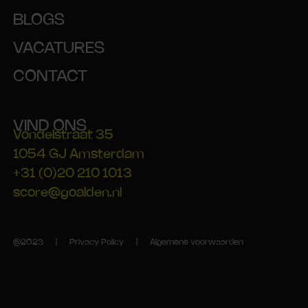
BLOGS
VACATURES
CONTACT
VIND ONS
Vondelstraat 35
1054 GJ Amsterdam
+31 (0)20 210 1013
score@goalden.nl
@2023 |
Privacy Policy
|
Algemene voorwaarden
[wpml_language_selector_widget]