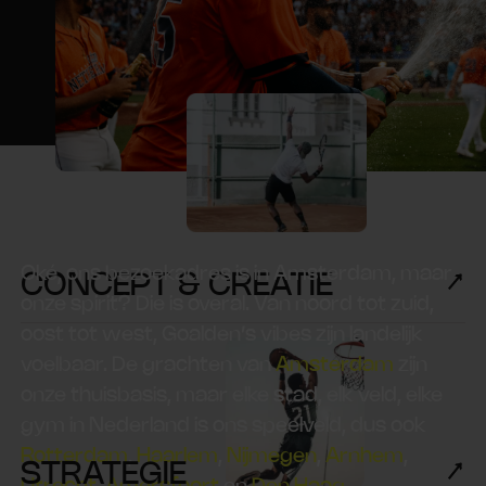
Oké, ons bezoekadres is in Amsterdam, maar
CONCEPT & CREATIE
onze spirit? Die is overal. Van noord tot zuid,
oost tot west, Goalden’s vibes zijn landelijk
voelbaar. De grachten van
Amsterdam
zijn
onze thuisbasis, maar elke stad, elk veld, elke
gym in Nederland is ons speelveld, dus ook
Rotterdam
,
Haarlem
,
Nijmegen
,
Arnhem
,
STRATEGIE