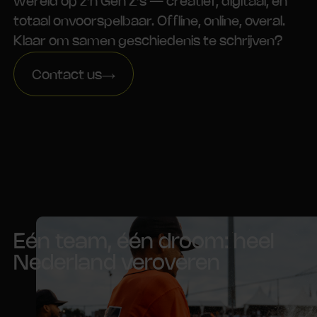
wereld op z’n Gen Z’s — creatief, digitaal, en
totaal onvoorspelbaar. Offline, online, overal.
Klaar om samen geschiedenis te schrijven?
Contact us
Eén team, één droom: heel
Nederland veroveren