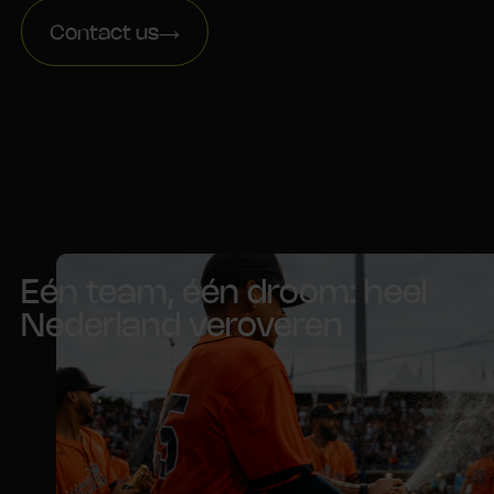
Contact us
Eén team, één droom: heel
Nederland veroveren