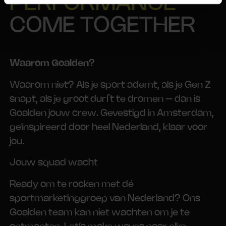
PERFORMANCE
COME TOGETHER
Waarom Goalden?
Waarom niet? Als je sport ademt, als je Gen Z
snapt, als je groot durft te dromen – dan is
Goalden jouw crew. Gevestigd in Amsterdam,
geïnspireerd door heel Nederland, klaar voor
jou.
Jouw squad wacht
Ready om te rocken met dé
sportmarketinggroep van Nederland? Ons
Goalden team kan niet wachten om je te