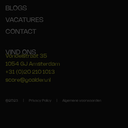
BLOGS
VACATURES
CONTACT
VIND ONS
Vondelstraat 35
1054 GJ Amsterdam
+31 (0)20 210 1013
score@goalden.nl
@2023 |
Privacy Policy
|
Algemene voorwaarden
[wpml_language_selector_widget]