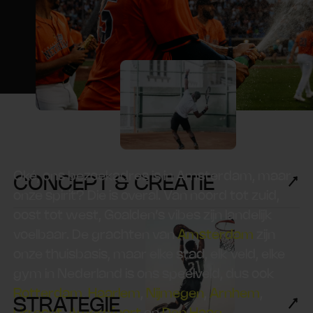
Oké, ons bezoekadres is in Amsterdam, maar
CONCEPT & CREATIE
onze spirit? Die is overal. Van noord tot zuid,
oost tot west, Goalden’s vibes zijn landelijk
voelbaar. De grachten van
Amsterdam
zijn
onze thuisbasis, maar elke stad, elk veld, elke
gym in Nederland is ons speelveld, dus ook
Rotterdam
,
Haarlem
,
Nijmegen
,
Arnhem
,
STRATEGIE