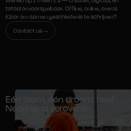
wereld op z’n Gen Z’s — creatief, digitaal, en
totaal onvoorspelbaar. Offline, online, overal.
Klaar om samen geschiedenis te schrijven?
Contact us
Eén team, één droom: heel
Nederland veroveren