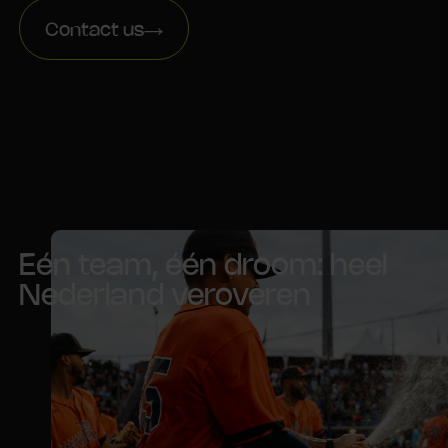
Contact us
Eén team, één droom: heel
Nederland veroveren