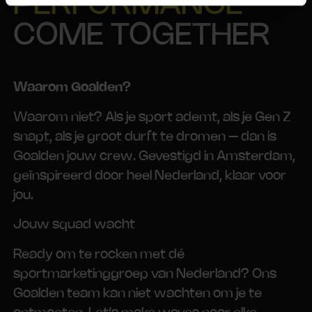
PERFORMANCE
COME TOGETHER
Waarom Goalden?
Waarom niet? Als je sport ademt, als je Gen Z
snapt, als je groot durft te dromen – dan is
Goalden jouw crew. Gevestigd in Amsterdam,
geïnspireerd door heel Nederland, klaar voor
jou.
Jouw squad wacht
Ready om te rocken met dé
sportmarketinggroep van Nederland? Ons
Goalden team kan niet wachten om je te