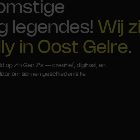
komstige
g legendes!
Wij z
ly in Oost Gelre
.
p z’n Gen Z’s — creatief, digitaal, en
. Klaar om samen geschiedenis te