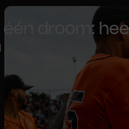
 één droom: hee
n