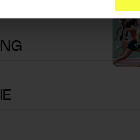
ING
IE