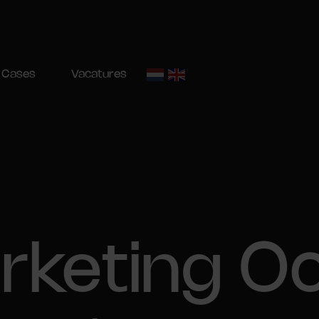
Cases
Vacatures
keting Oo