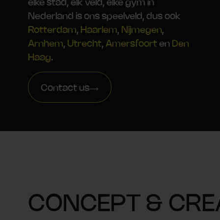
elke stad, elk veld, elke gym in
Nederland is ons speelveld, dus ook
Rotterdam
,
Haarlem
,
Nijmegen
,
Arnhem
,
Utrecht
,
Amersfoort
en
Den
Haag
.
Contact us
CONCEPT & CRE