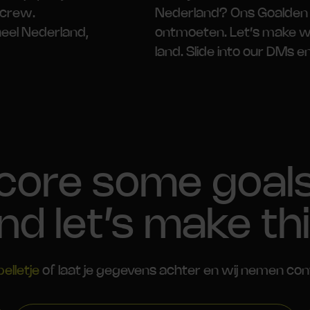
 crew.
Nederland? Ons Goalden 
eel Nederland,
ontmoeten. Let’s make wa
land. Slide into our DMs en
core some goal
nd let’s make th
belletje
of laat je gegevens achter en wij nemen con