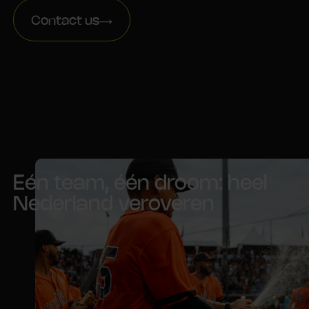
Contact us
Eén team, één droom: heel
Nederland veroveren