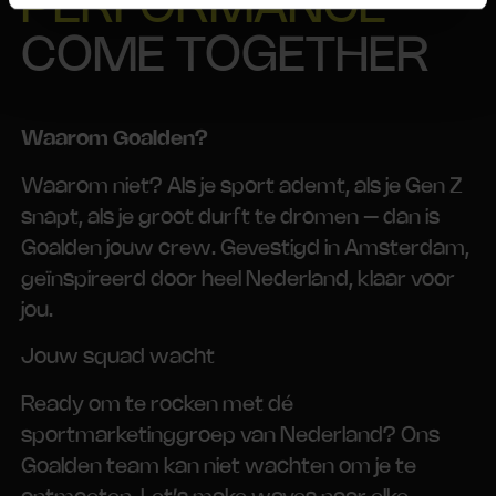
PERFORMANCE
COME TOGETHER
Waarom Goalden?
Waarom niet? Als je sport ademt, als je Gen Z
snapt, als je groot durft te dromen – dan is
Goalden jouw crew. Gevestigd in Amsterdam,
geïnspireerd door heel Nederland, klaar voor
jou.
Jouw squad wacht
Ready om te rocken met dé
sportmarketinggroep van Nederland? Ons
Goalden team kan niet wachten om je te