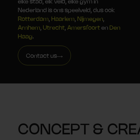
elke stad, elk veld, elke gym in
Nederland is ons speelveld, dus ook
Rotterdam
,
Haarlem
,
Nijmegen
,
Arnhem
,
Utrecht
,
Amersfoort
en
Den
Haag
.
Contact us
CONCEPT & CRE