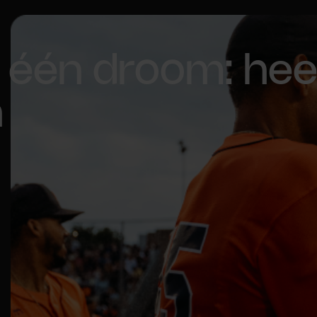
 één droom: hee
n