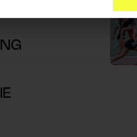
ING
IE