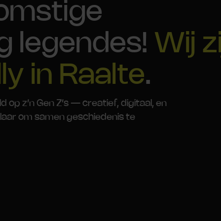
komstige
g legendes!
Wij z
ly in Raalte
.
p z’n Gen Z’s — creatief, digitaal, en
. Klaar om samen geschiedenis te