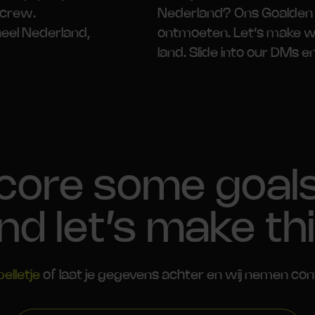
 crew.
Nederland? Ons Goalden 
eel Nederland,
ontmoeten. Let’s make wa
land. Slide into our DMs en
core some goal
nd let’s make th
belletje
of laat je gegevens achter en wij nemen con