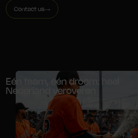
Contact us
Eén team, één droom: heel
Nederland veroveren