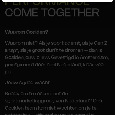
PERFORMANCE
COME TOGETHER
Waarom Goalden?
Waarom niet? Als je sport ademt, als je Gen Z
snapt, als je groot durft te dromen – dan is
Goalden jouw crew. Gevestigd in Amsterdam,
geïnspireerd door heel Nederland, klaar voor
jou.
Jouw squad wacht
Ready om te rocken met dé
sportmarketinggroep van Nederland? Ons
Goalden team kan niet wachten om je te