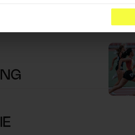
ION
ING
IE