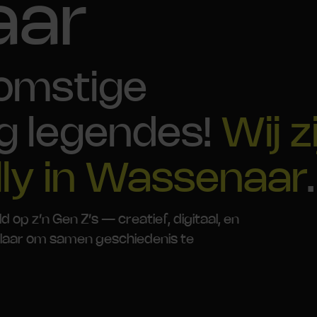
aar
komstige
g legendes!
Wij z
lly in Wassenaar
.
p z’n Gen Z’s — creatief, digitaal, en
. Klaar om samen geschiedenis te