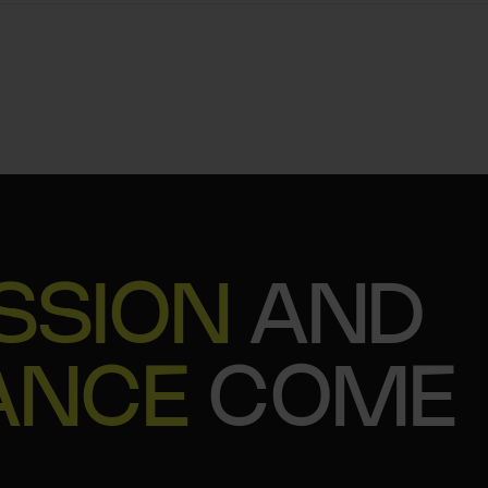
SSION
AND
ANCE
COME