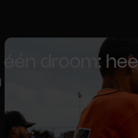
 één droom: hee
n