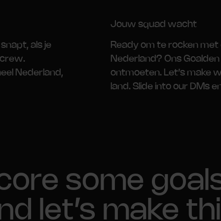
Jouw squad wacht
snapt, als je
Ready om te rocken met
 crew.
Nederland? Ons Goalden 
eel Nederland,
ontmoeten. Let’s make wa
land. Slide into our DMs en
core some goal
nd let’s make th