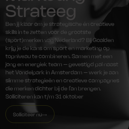
Strateeg
Ben jij klaar om je strategische én creatieve
skills in te zetten voor de grootste
(sport)merken van Nederland? Bij Goalden
krijg je de kans om sport en marketing op
topniveau te combineren. Samen met een
jong en energiek team – gevestigd pal naast
het Vondelpark in Amsterdam – werk je aan
slimme strategieën en creatieve campagnes
die merken dichter bij de fan brengen.
Solliciteren kan t/m 31 oktober
Solliciteer nu