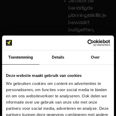
Je bezit de
benodigde
planningsskills: je
bewaakt
budgetten,
deadlines en
verwachtingen
met gemak.
Toestemming
Details
Over
Je bent
overtuigend in je
verhaal – of dat
Deze website maakt gebruik van cookies
nu in een
We gebruiken cookies om content en advertenties te
presentatie, pitch
personaliseren, om functies voor social media te bieden
of strategie deck
en om ons websiteverkeer te analyseren. Ook delen we
informatie over uw gebruik van onze site met onze
is.
partners voor social media, adverteren en analyse. Deze
Je maakt
partners kunnen deze gegevens combineren met andere