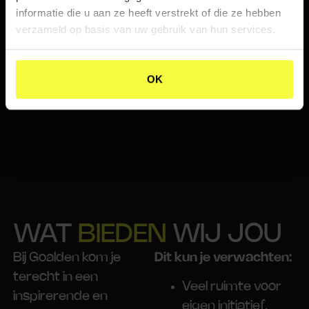
presentaties die
informatie die u aan ze heeft verstrekt of die ze hebben
meer zijn dan
verzameld op basis van uw gebruik van hun services.
slides: ze zijn bijna
social content op
OK
zich.
WAT
BIEDEN
WIJ JOU
Bij Goalden kom je
Dit kun je verwachten:
terecht in een
Veel ruimte voor
inspirerende en
eigen initiatief,