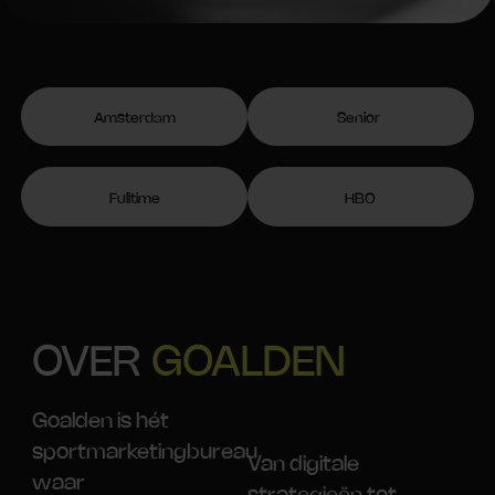
Amsterdam
Senior
Fulltime
HBO
OVER
GOALDEN
Goalden is hét
sportmarketingbureau
Van digitale
waar