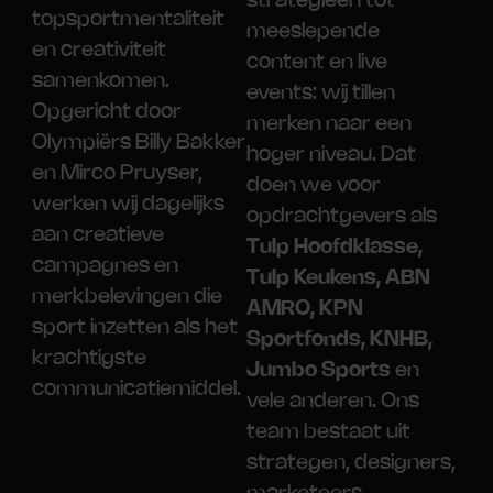
strategieën tot
topsportmentaliteit
meeslepende
en creativiteit
content en live
samenkomen.
events: wij tillen
Opgericht door
merken naar een
Olympiërs Billy Bakker
hoger niveau. Dat
en Mirco Pruyser,
doen we voor
werken wij dagelijks
opdrachtgevers als
aan creatieve
Tulp Hoofdklasse,
campagnes en
Tulp Keukens, ABN
merkbelevingen die
AMRO, KPN
sport inzetten als het
Sportfonds, KNHB,
krachtigste
Jumbo Sports
en
communicatiemiddel.
vele anderen. Ons
team bestaat uit
strategen, designers,