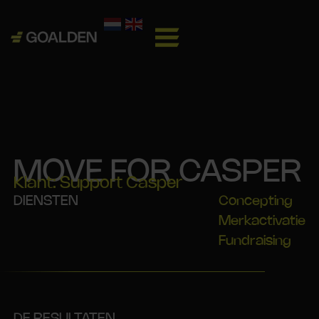
MOVE FOR CASPER
Klant: Support Casper
DIENSTEN
Concepting
Merkactivatie
Fundraising
DE RESULTATEN