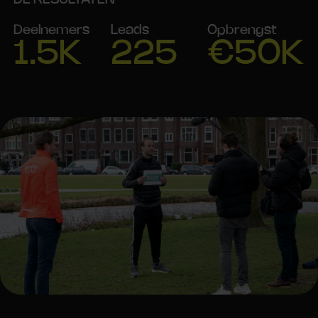
Deelnemers
Leads
Opbrengst
1.5K
225
€50K