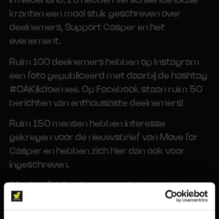
in Nederland. Zo hebben verschillende lokale
kranten een mooi stuk geschreven over
deelnemers, Support Casper en het
evenement.
Ruim 100 deelnemers hebben op Instagram
een foto gepubliceerd met daarbij de hashtag
#OAKikdoemee. Op Facebook staan ruim 50
berichten van enthousiaste deelnemers!
Ruim 150 mensen hebben interesse
gekregen voor de nieuwsbrief van Move for
Casper en hebben zich hier dan ook voor
ingeschreven.
Alles heeft bijgedragen aan het vergroten van
het bereik van Move for Casper en daarmee
heeft Support Casper zich verder op de kaart